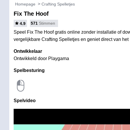
Homepage
Crafting Spelletjes
Fix The Hoof
571
Stimmen
4.9
Speel Fix The Hoof gratis online zonder installatie of d
vergelijkbare Crafting Spelletjes en geniet direct van het 
Ontwikkelaar
Ontwikkeld door Playgama
Spelbesturing
Spelvideo