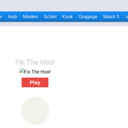
r
Auto
Meiden
Schiet
Kook
Grappige
Match 3
.
Fix The Hoof
Play