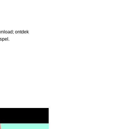
ownload; ontdek
spel.