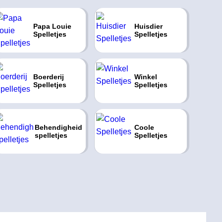
Papa Louie
Huisdier
Spelletjes
Spelletjes
Boerderij
Winkel
Spelletjes
Spelletjes
Behendigheid
Coole
spelletjes
Spelletjes