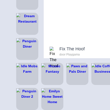
Fix The Hoof
door Playgama