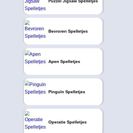
Puzzel Jigsaw Spelletjes
Bevroren Spelletjes
Apen Spelletjes
Pinguïn Spelletjes
Operatie Spelletjes