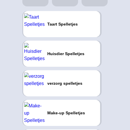
Taart Spelletjes
Huisdier Spelletjes
verzorg spelletjes
Make-up Spelletjes