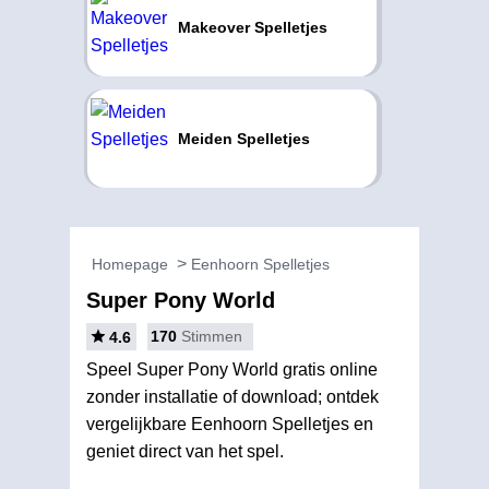
Makeover Spelletjes
Meiden Spelletjes
Homepage
Eenhoorn Spelletjes
Super Pony World
170
Stimmen
4.6
Speel Super Pony World gratis online
zonder installatie of download; ontdek
vergelijkbare Eenhoorn Spelletjes en
geniet direct van het spel.