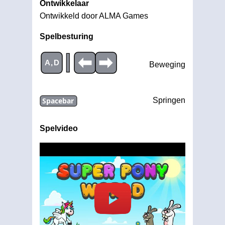
Ontwikkelaar
Ontwikkeld door ALMA Games
Spelbesturing
|
A,D
Beweging
Spacebar
Springen
Spelvideo