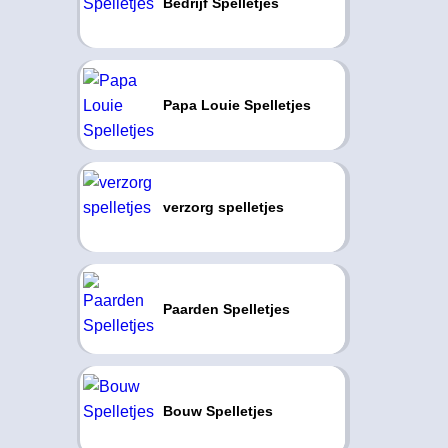
Bedrijf Spelletjes
Papa Louie Spelletjes
verzorg spelletjes
Paarden Spelletjes
Bouw Spelletjes