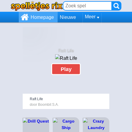
Meer
Homepage
Nieuwe
Raft Life
Play
Raft Life
door Boombit S.A.