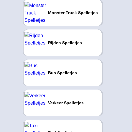
Monster Truck Spelletjes
Rijden Spelletjes
Bus Spelletjes
Verkeer Spelletjes