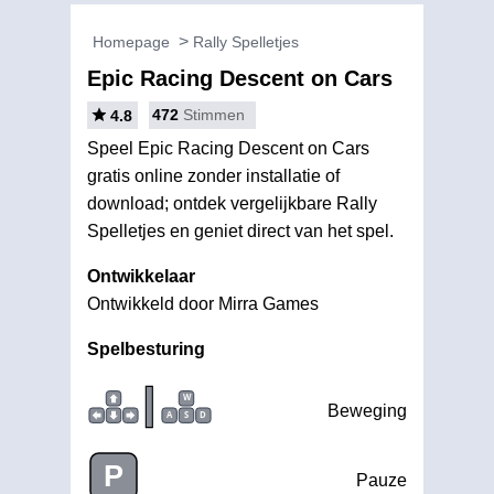
Homepage
Rally Spelletjes
Epic Racing Descent on Cars
472
Stimmen
4.8
Speel Epic Racing Descent on Cars
gratis online zonder installatie of
download; ontdek vergelijkbare Rally
Spelletjes en geniet direct van het spel.
Ontwikkelaar
Ontwikkeld door Mirra Games
Spelbesturing
|
W
Beweging
A
S
D
P
Pauze