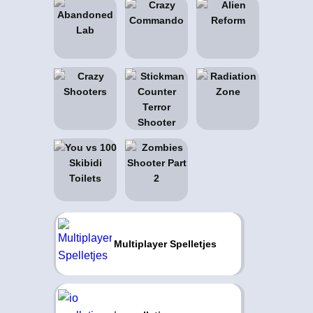
Multiplayer Spelletjes