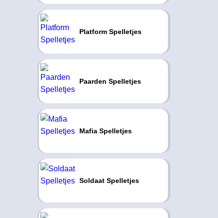
Platform Spelletjes
Paarden Spelletjes
Mafia Spelletjes
Soldaat Spelletjes