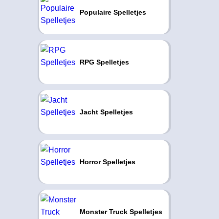
Populaire Spelletjes
RPG Spelletjes
Jacht Spelletjes
Horror Spelletjes
Monster Truck Spelletjes