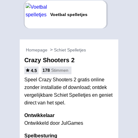
Voetbal spelletjes
Homepage
Schiet Spelletjes
Crazy Shooters 2
178
Stimmen
4.5
Speel Crazy Shooters 2 gratis online
zonder installatie of download; ontdek
vergelijkbare Schiet Spelletjes en geniet
direct van het spel.
Ontwikkelaar
Ontwikkeld door JulGames
Spelbesturing