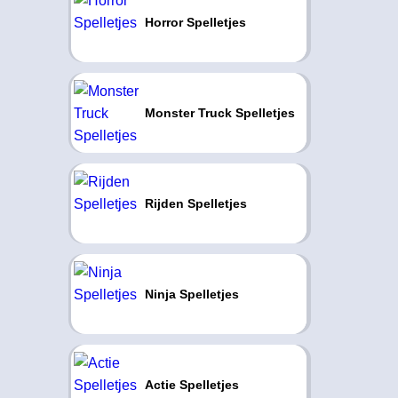
Horror Spelletjes
Monster Truck Spelletjes
Rijden Spelletjes
Ninja Spelletjes
Actie Spelletjes