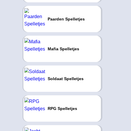
Paarden Spelletjes
Mafia Spelletjes
Soldaat Spelletjes
RPG Spelletjes