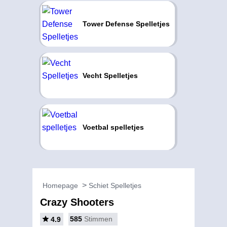
Tower Defense Spelletjes
Vecht Spelletjes
Voetbal spelletjes
Homepage
Schiet Spelletjes
Crazy Shooters
585
Stimmen
4.9