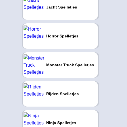
Jacht Spelletjes
Horror Spelletjes
Monster Truck Spelletjes
Rijden Spelletjes
Ninja Spelletjes