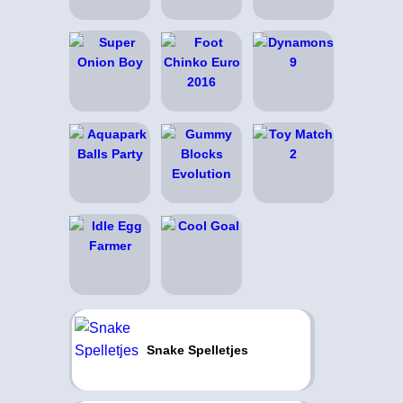
Snake Spelletjes