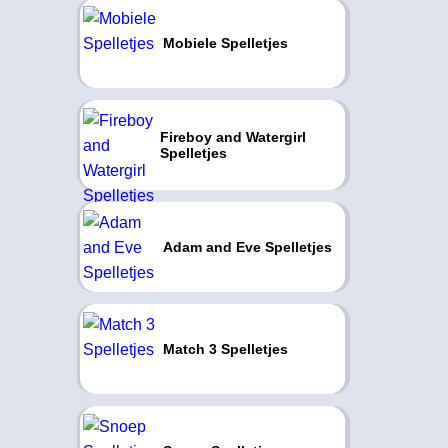
Mobiele Spelletjes
Fireboy and Watergirl
Spelletjes
Adam and Eve Spelletjes
Match 3 Spelletjes