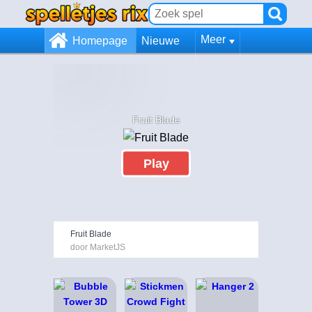
Meer
Homepage
Nieuwe
Fruit Blade
Play
Fruit Blade
door MarketJS