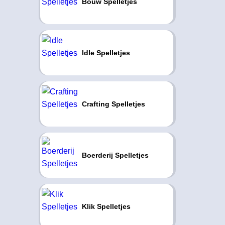
Bouw Spelletjes
Idle Spelletjes
Crafting Spelletjes
Boerderij Spelletjes
Klik Spelletjes