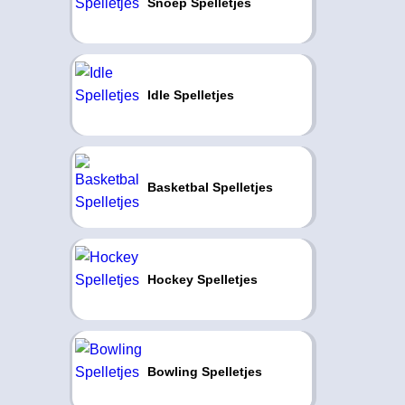
Snoep Spelletjes
Idle Spelletjes
Basketbal Spelletjes
Hockey Spelletjes
Bowling Spelletjes