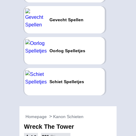
Gevecht Spellen
Oorlog Spelletjes
Schiet Spelletjes
Homepage
Kanon Schieten
Wreck The Tower