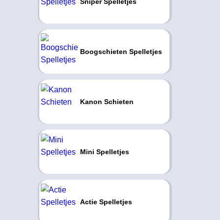
Sniper Spelletjes
Boogschieten Spelletjes
Kanon Schieten
Mini Spelletjes
Actie Spelletjes