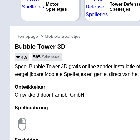
Motor
Tower Defens
Spelletjes
Spelletjes
Homepage
Mobiele Spelletjes
Bubble Tower 3D
585
Stimmen
4.9
Speel Bubble Tower 3D gratis online zonder installatie 
vergelijkbare Mobiele Spelletjes en geniet direct van het 
Ontwikkelaar
Ontwikkeld door Famobi GmbH
Spelbesturing