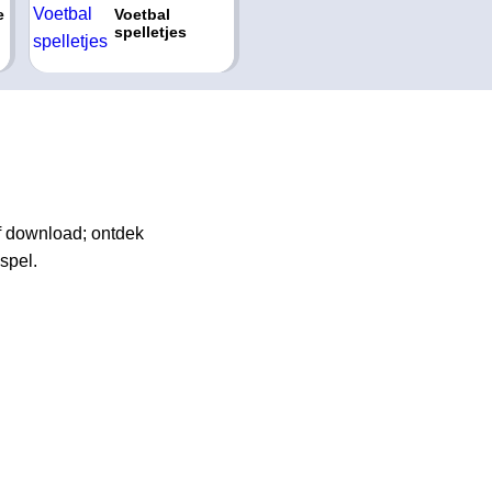
e
Voetbal
spelletjes
of download; ontdek
spel.