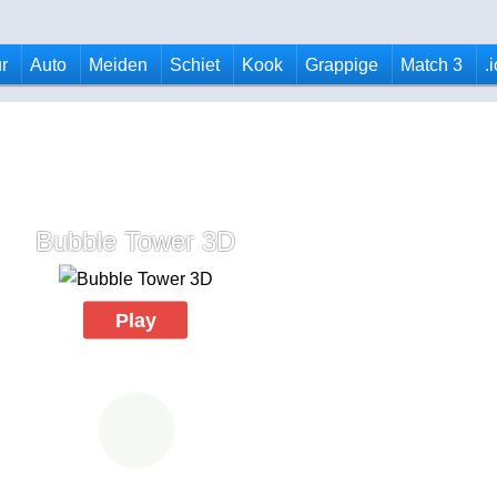
r
Auto
Meiden
Schiet
Kook
Grappige
Match 3
.
Bubble Tower 3D
Play