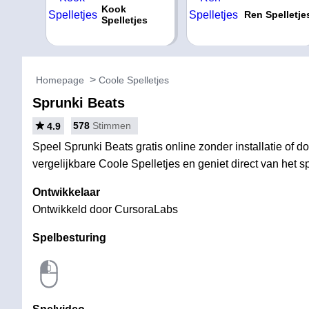
Kook
Ren Spelletje
Spelletjes
Homepage
Coole Spelletjes
Sprunki Beats
578
Stimmen
4.9
Speel Sprunki Beats gratis online zonder installatie of 
vergelijkbare Coole Spelletjes en geniet direct van het sp
Ontwikkelaar
Ontwikkeld door CursoraLabs
Spelbesturing