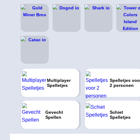
Multiplayer
Spelletjes voo
Spelletjes
2 personen
Gevecht
Schiet
Spellen
Spelletjes