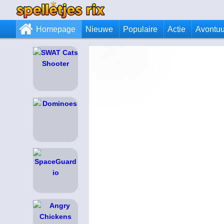
Homepage
Nieuwe
Populaire
Actie
Avontuu