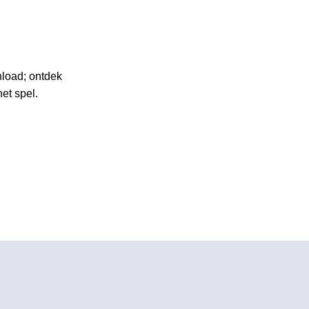
nload; ontdek
het spel.