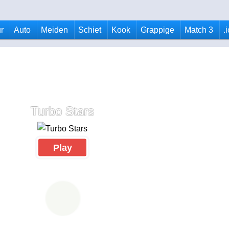
r
Auto
Meiden
Schiet
Kook
Grappige
Match 3
.
Turbo Stars
Play