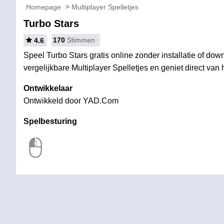
Homepage
Multiplayer Spelletjes
Turbo Stars
170
Stimmen
4.6
Speel Turbo Stars gratis online zonder installatie of dow
vergelijkbare Multiplayer Spelletjes en geniet direct van 
Ontwikkelaar
Ontwikkeld door YAD.Com
Spelbesturing