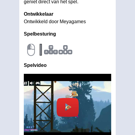
geniet direct van het spel.
Ontwikkelaar
Ontwikkeld door Meyagames
Spelbesturing
|
W
A
S
D
Spelvideo