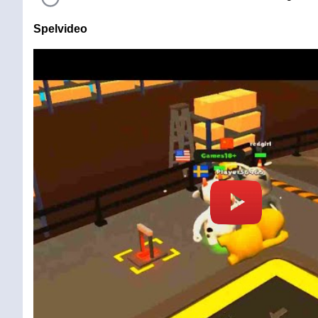
Spelvideo