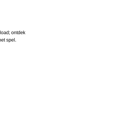
nload; ontdek
het spel.