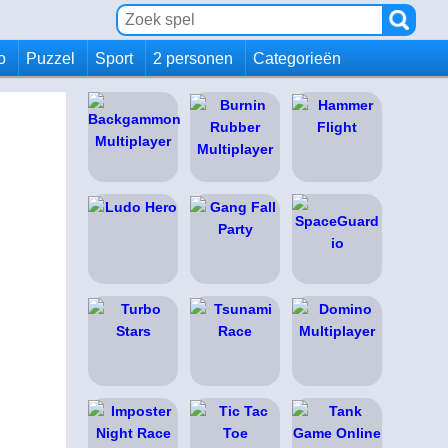
io
Puzzel
Sport
2 personen
Categorieën