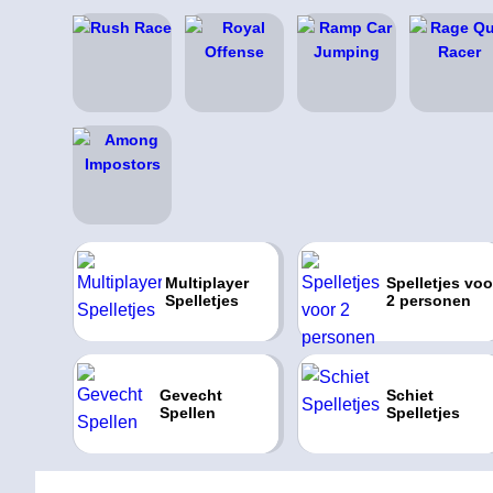
Multiplayer
Spelletjes voo
Spelletjes
2 personen
Gevecht
Schiet
Spellen
Spelletjes