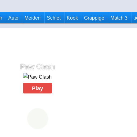
r
Auto
Meiden
Schiet
Kook
Grappige
Match 3
.
Paw Clash
Play