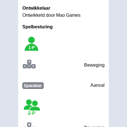
Ontwikkelaar
Ontwikkeld door Mao Games
Spelbesturing
1-P
W
Beweging
A
S
D
Spacebar
Aanval
2-P