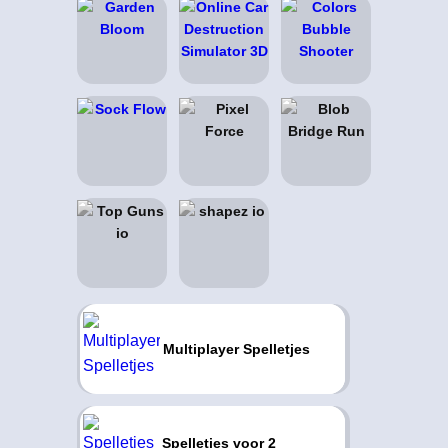
Multiplayer Spelletjes
Spelletjes voor 2