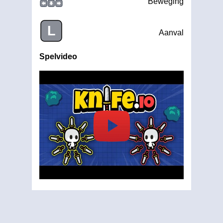
Beweging
L
Aanval
Spelvideo