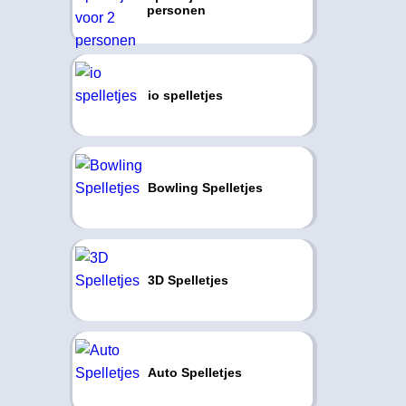
personen
io spelletjes
Bowling Spelletjes
3D Spelletjes
Auto Spelletjes