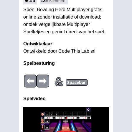
125
Stimmen
4.4
Speel Bowling Hero Multiplayer gratis
online zonder installatie of download;
ontdek vergelijkbare Multiplayer
Spelletjes en geniet direct van het spel.
Ontwikkelaar
Ontwikkeld door Code This Lab srl
Spelbesturing
&
Spacebar
Spelvideo