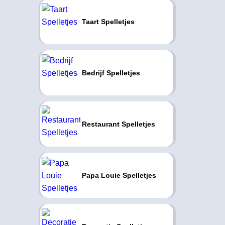
Taart Spelletjes
Bedrijf Spelletjes
Restaurant Spelletjes
Papa Louie Spelletjes