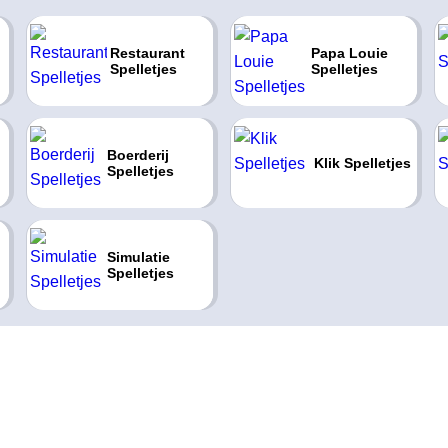
Restaurant
Papa Louie
Spelletjes
Spelletjes
Boerderij
Klik Spelletjes
Spelletjes
Simulatie
Spelletjes