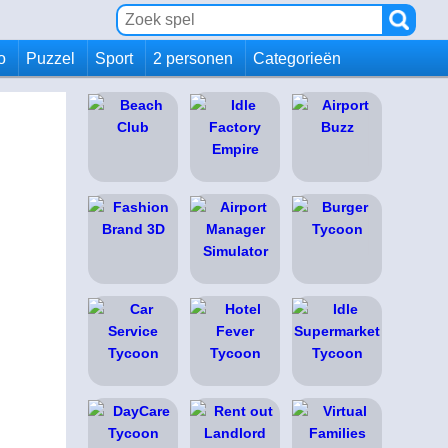
io
Puzzel
Sport
2 personen
Categorieën