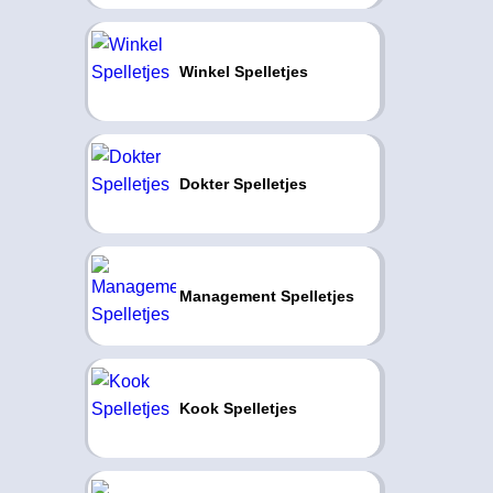
Winkel Spelletjes
Dokter Spelletjes
Management Spelletjes
Kook Spelletjes