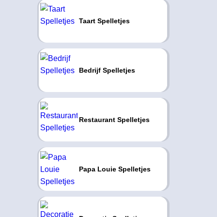
Taart Spelletjes
Bedrijf Spelletjes
Restaurant Spelletjes
Papa Louie Spelletjes