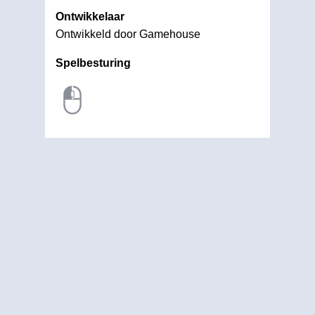
Ontwikkelaar
Ontwikkeld door Gamehouse
Spelbesturing