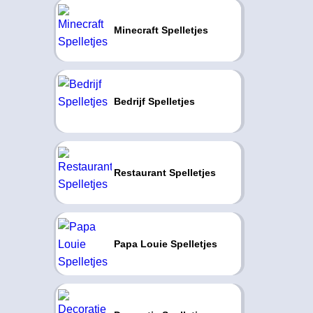
Minecraft Spelletjes
Bedrijf Spelletjes
Restaurant Spelletjes
Papa Louie Spelletjes