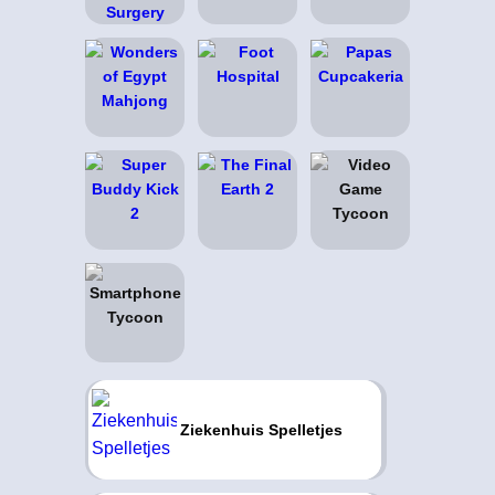
Ziekenhuis Spelletjes