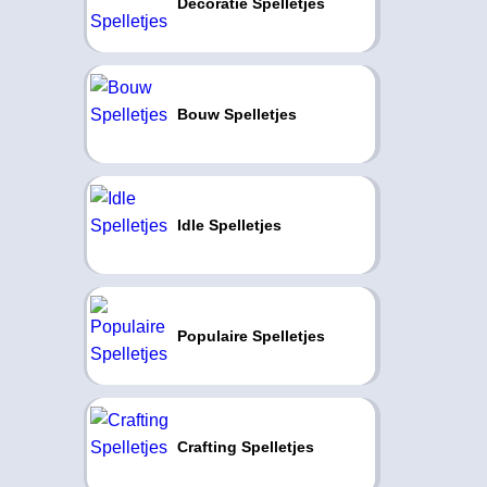
Decoratie Spelletjes
Bouw Spelletjes
Idle Spelletjes
Populaire Spelletjes
Crafting Spelletjes