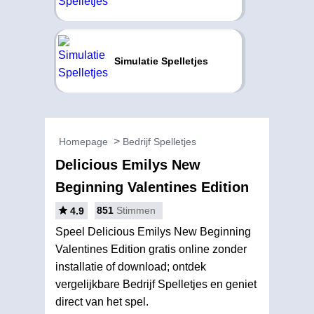
Simulatie Spelletjes
Homepage
Bedrijf Spelletjes
Delicious Emilys New
Beginning Valentines Edition
851
Stimmen
4.9
Speel Delicious Emilys New Beginning
Valentines Edition gratis online zonder
installatie of download; ontdek
vergelijkbare Bedrijf Spelletjes en geniet
direct van het spel.