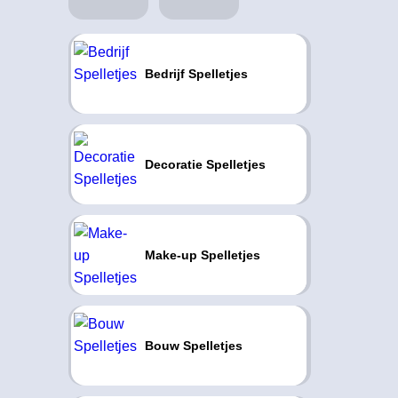
Bedrijf Spelletjes
Decoratie Spelletjes
Make-up Spelletjes
Bouw Spelletjes