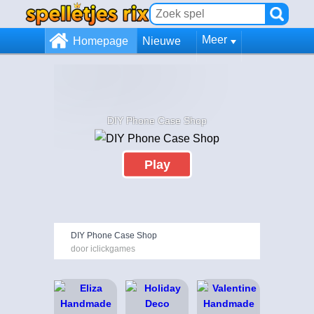
Meer
Homepage
Nieuwe
DIY Phone Case Shop
Play
DIY Phone Case Shop
door iclickgames