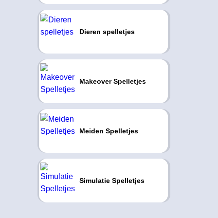
Dieren spelletjes
Makeover Spelletjes
Meiden Spelletjes
Simulatie Spelletjes