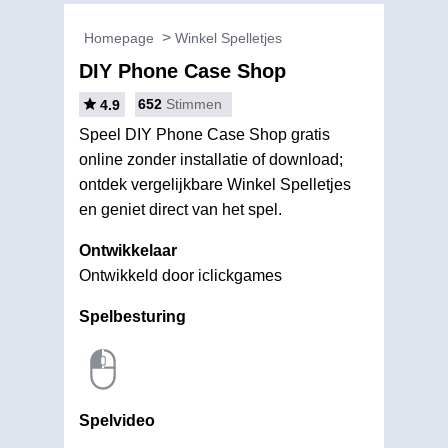
Homepage
Winkel Spelletjes
DIY Phone Case Shop
652
Stimmen
4.9
Speel DIY Phone Case Shop gratis
online zonder installatie of download;
ontdek vergelijkbare Winkel Spelletjes
en geniet direct van het spel.
Ontwikkelaar
Ontwikkeld door iclickgames
Spelbesturing
Spelvideo