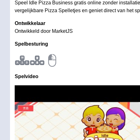
Speel Idle Pizza Business gratis online zonder installat
vergelijkbare Pizza Spelletjes en geniet direct van het sp
Ontwikkelaar
Ontwikkeld door MarketJS
Spelbesturing
W
A
S
D
Spelvideo