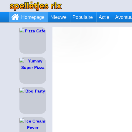
Homepage
Nieuwe
Populaire
Actie
Avontuu