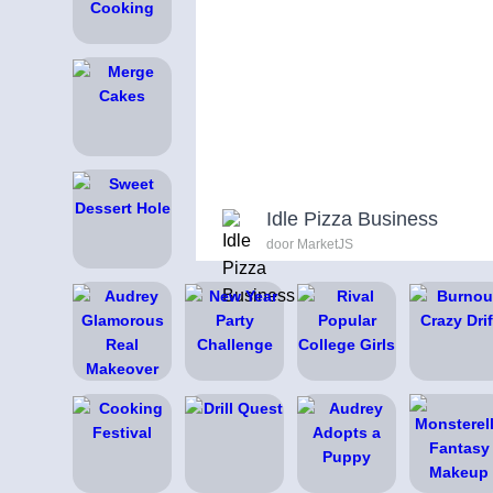
Idle Pizza Business
door MarketJS