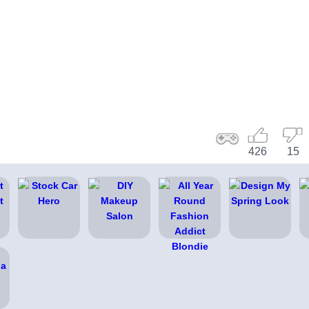
426
15