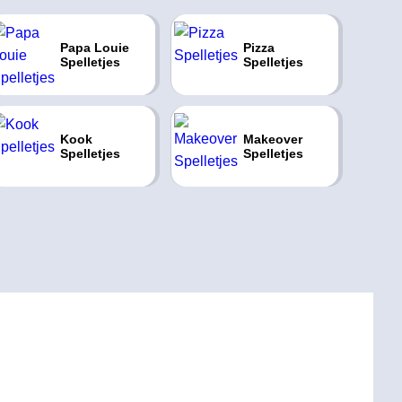
Papa Louie
Pizza
Spelletjes
Spelletjes
Kook
Makeover
Spelletjes
Spelletjes