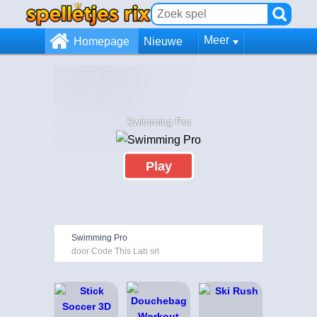
Meer
Homepage
Nieuwe
Swimming Pro
Play
Swimming Pro
door Code This Lab srl