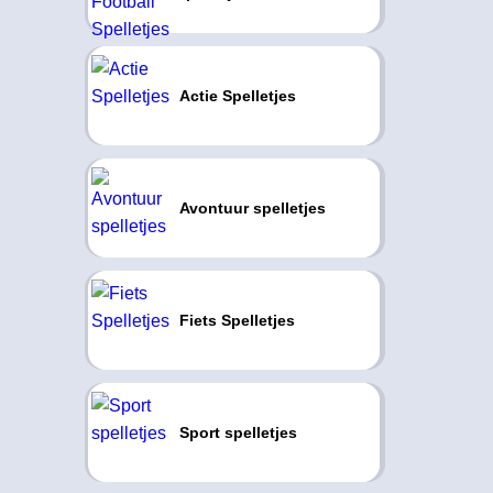
Actie Spelletjes
Avontuur spelletjes
Fiets Spelletjes
Sport spelletjes