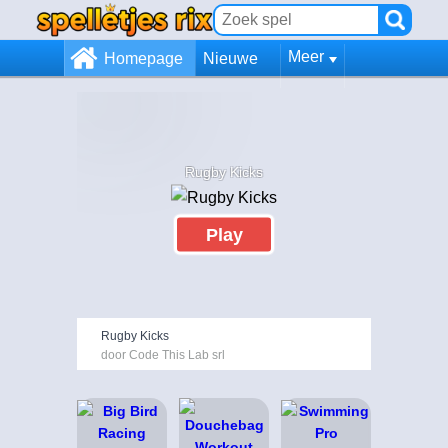
Meer
Homepage
Nieuwe
Rugby Kicks
Play
Rugby Kicks
door Code This Lab srl