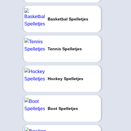
Basketbal Spelletjes
Tennis Spelletjes
Hockey Spelletjes
Boot Spelletjes