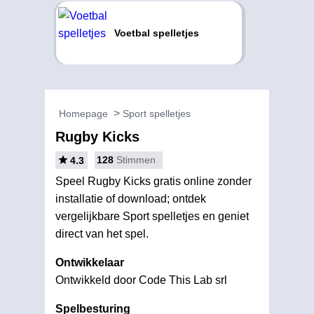
Voetbal spelletjes
Homepage
Sport spelletjes
Rugby Kicks
128
Stimmen
4.3
Speel Rugby Kicks gratis online zonder
installatie of download; ontdek
vergelijkbare Sport spelletjes en geniet
direct van het spel.
Ontwikkelaar
Ontwikkeld door Code This Lab srl
Spelbesturing