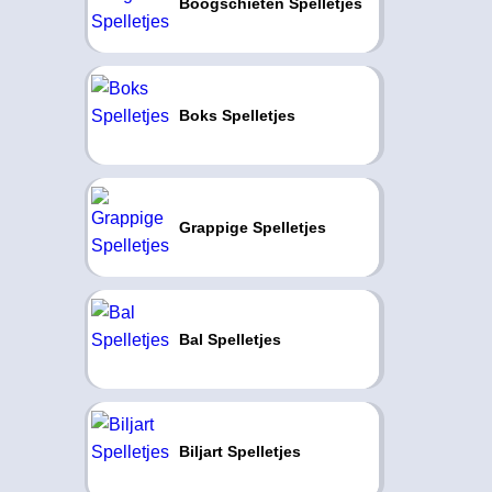
Boogschieten Spelletjes
Boks Spelletjes
Grappige Spelletjes
Bal Spelletjes
Biljart Spelletjes