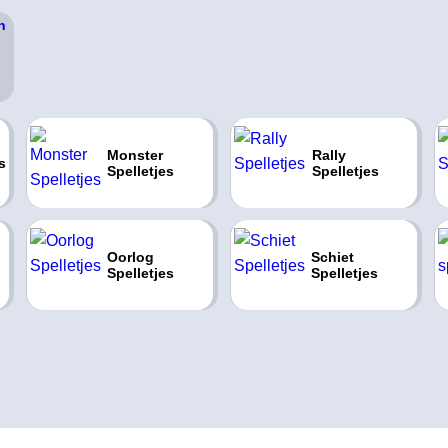
Monster
Rally
s
Spelletjes
Spelletjes
Oorlog
Schiet
Spelletjes
Spelletjes