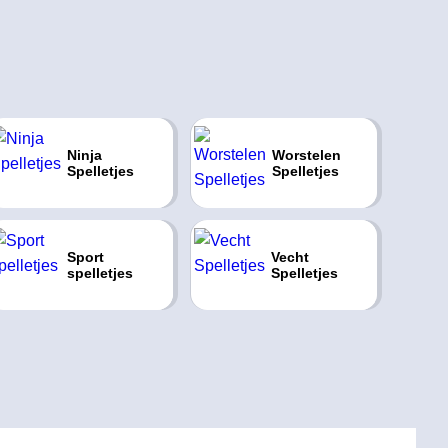
Ninja
Worstelen
Spelletjes
Spelletjes
Sport
Vecht
spelletjes
Spelletjes