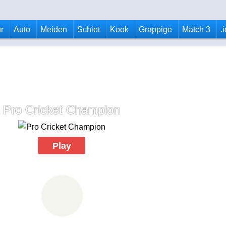
r
Auto
Meiden
Schiet
Kook
Grappige
Match 3
.
Pro Cricket Champion
Play