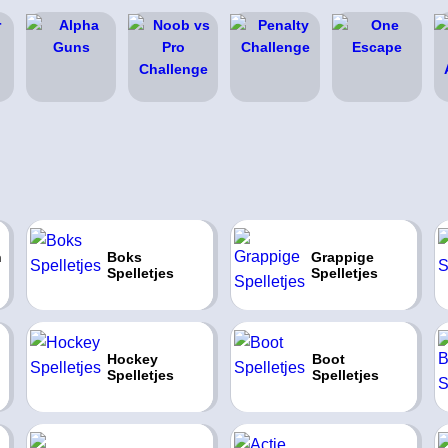
n
Boks
Grappige
Spelletjes
Spelletjes
Hockey
Boot
Spelletjes
Spelletjes