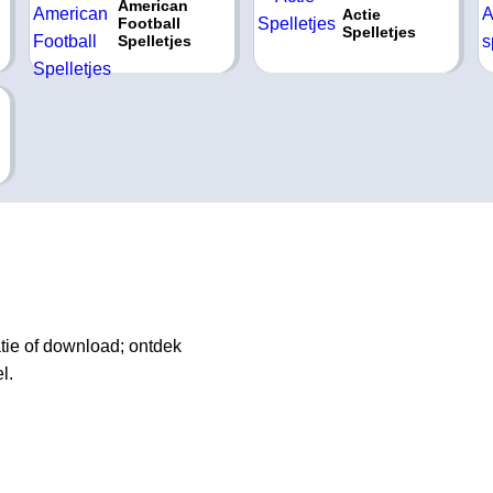
American
Actie
Football
Spelletjes
Spelletjes
atie of download; ontdek
l.