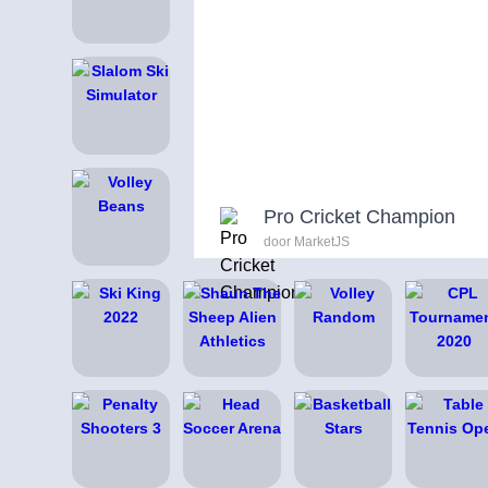
Pro Cricket Champion
door MarketJS