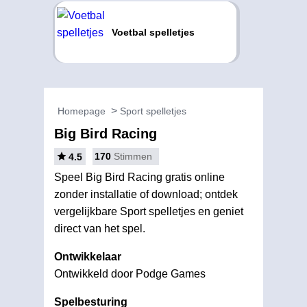
Voetbal spelletjes
Homepage
Sport spelletjes
Big Bird Racing
170
Stimmen
4.5
Speel Big Bird Racing gratis online
zonder installatie of download; ontdek
vergelijkbare Sport spelletjes en geniet
direct van het spel.
Ontwikkelaar
Ontwikkeld door Podge Games
Spelbesturing