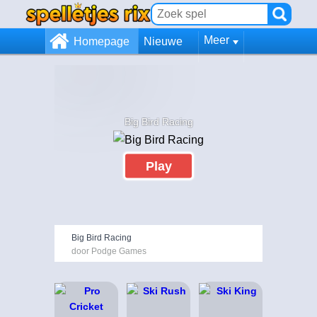
Meer
Homepage
Nieuwe
Big Bird Racing
Play
Big Bird Racing
door Podge Games