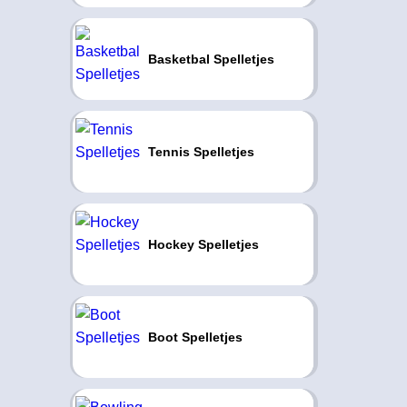
Basketbal Spelletjes
Tennis Spelletjes
Hockey Spelletjes
Boot Spelletjes