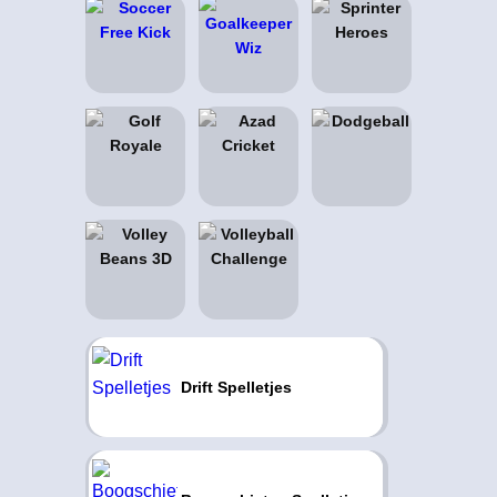
Drift Spelletjes