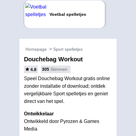
Voetbal spelletjes
Homepage
Sport spelletjes
Douchebag Workout
305
Stimmen
4.8
Speel Douchebag Workout gratis online
zonder installatie of download; ontdek
vergelijkbare Sport spelletjes en geniet
direct van het spel.
Ontwikkelaar
Ontwikkeld door Pyrozen & Games
Media