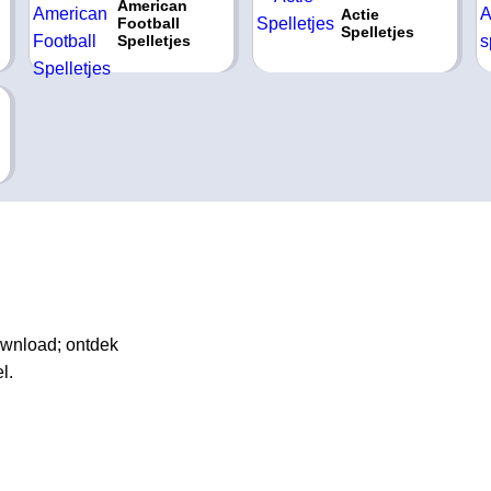
American
Actie
Football
Spelletjes
Spelletjes
download; ontdek
l.