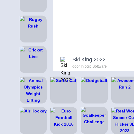
Ski King 2022
door Inlogic Software