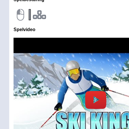
|
Spelvideo