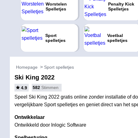
Worstelen
Penalty Kick
Spelletjes
Spelletjes
Sport
Voetbal
spelletjes
spelletjes
Homepage
Sport spelletjes
Ski King 2022
582
Stimmen
4.9
Speel Ski King 2022 gratis online zonder installatie of 
vergelijkbare Sport spelletjes en geniet direct van het spe
Ontwikkelaar
Ontwikkeld door Inlogic Software
Spelbesturing