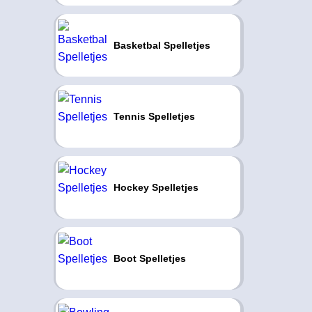
Basketbal Spelletjes
Tennis Spelletjes
Hockey Spelletjes
Boot Spelletjes