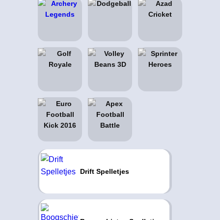
Drift Spelletjes