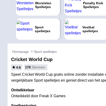
Worstelen
Penalty Kick
Spelletjes
Spelletjes
Sport
Voetbal
spelletjes
spelletjes
Homepage
Sport spelletjes
Cricket World Cup
170
Stimmen
4.6
Speel Cricket World Cup gratis online zonder installatie
vergelijkbare Sport spelletjes en geniet direct van het spe
Ontwikkelaar
Ontwikkeld door Freak X Games
Spelbesturing