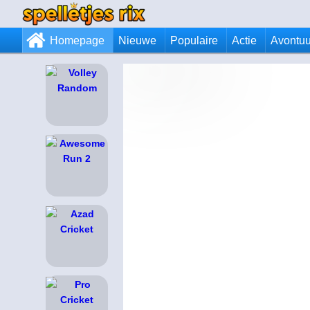
Homepage
Nieuwe
Populaire
Actie
Avontuu