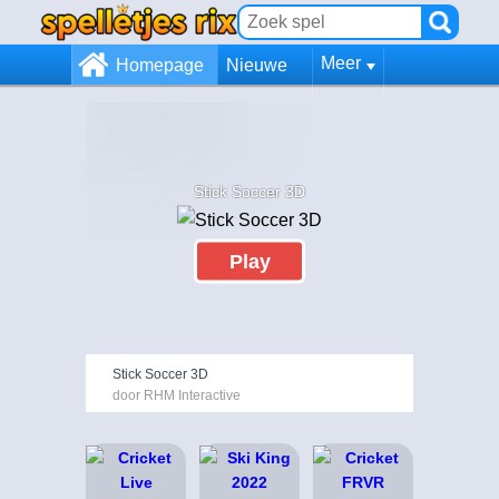
Meer
Homepage
Nieuwe
Stick Soccer 3D
Play
Stick Soccer 3D
door RHM Interactive