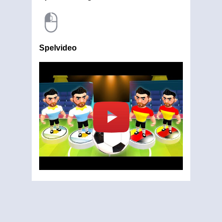
Spelvideo