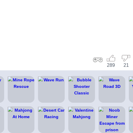
289
21