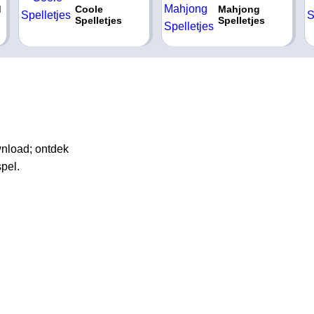
d
Coole
Mahjong
Spelletjes
Spelletjes
ownload; ontdek
spel.