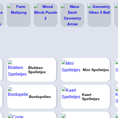
Blokken
Mini Spelletjes
Spelletjes
Kaart
Bordspellen
Spelletjes