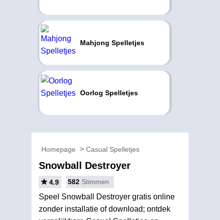
Mahjong Spelletjes
Oorlog Spelletjes
Homepage
Casual Spelletjes
Snowball Destroyer
582
Stimmen
4.9
Speel Snowball Destroyer gratis online
zonder installatie of download; ontdek