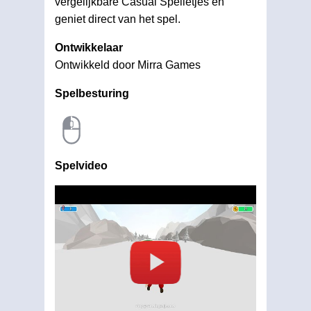
vergelijkbare Casual Spelletjes en
geniet direct van het spel.
Ontwikkelaar
Ontwikkeld door Mirra Games
Spelbesturing
Spelvideo