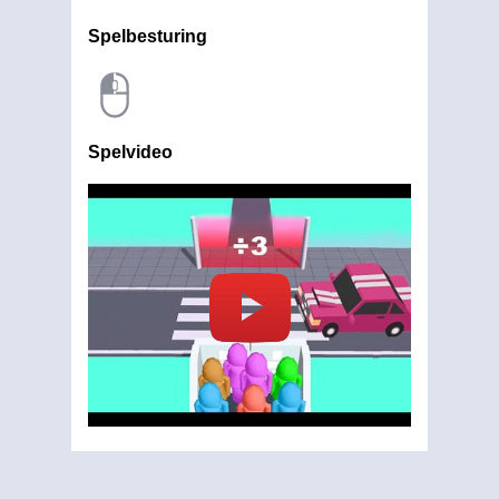
Spelbesturing
Spelvideo