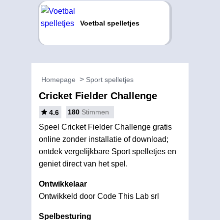
Voetbal spelletjes
Homepage
Sport spelletjes
Cricket Fielder Challenge
180
Stimmen
4.6
Speel Cricket Fielder Challenge gratis
online zonder installatie of download;
ontdek vergelijkbare Sport spelletjes en
geniet direct van het spel.
Ontwikkelaar
Ontwikkeld door Code This Lab srl
Spelbesturing