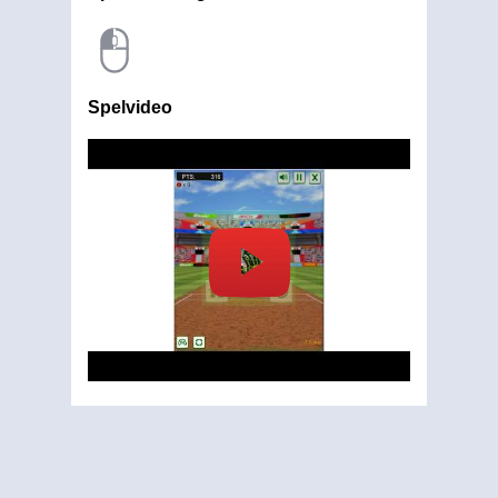
Spelvideo