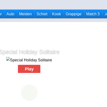
r
Auto
Meiden
Schiet
Kook
Grappige
Match 3
.
Special Holiday Solitaire
Play