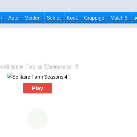
r
Auto
Meiden
Schiet
Kook
Grappige
Match 3
.
olitaire Farm Seasons 4
Play