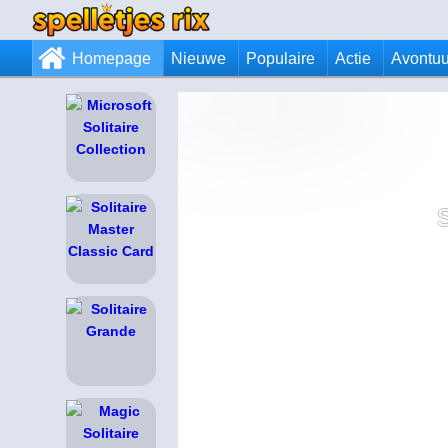
Homepage
Nieuwe
Populaire
Actie
Avontuu
S