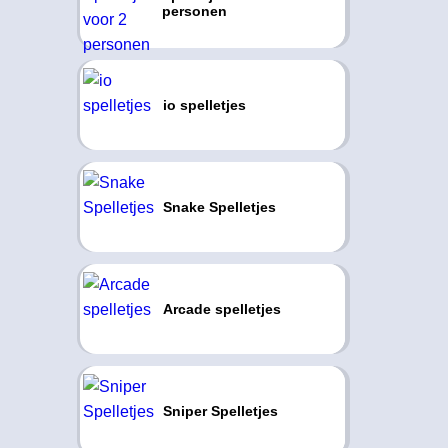
personen
io spelletjes
Snake Spelletjes
Arcade spelletjes
Sniper Spelletjes