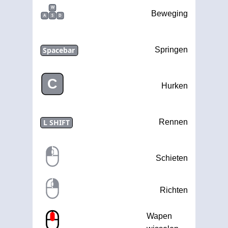
W
Beweging
A
S
D
Spacebar
Springen
C
Hurken
L SHIFT
Rennen
Schieten
Richten
Wapen