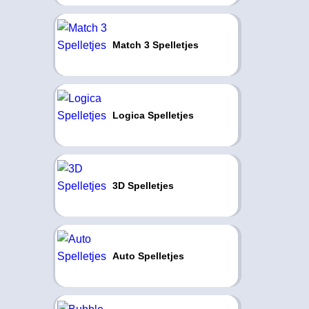
Match 3 Spelletjes
Logica Spelletjes
3D Spelletjes
Auto Spelletjes