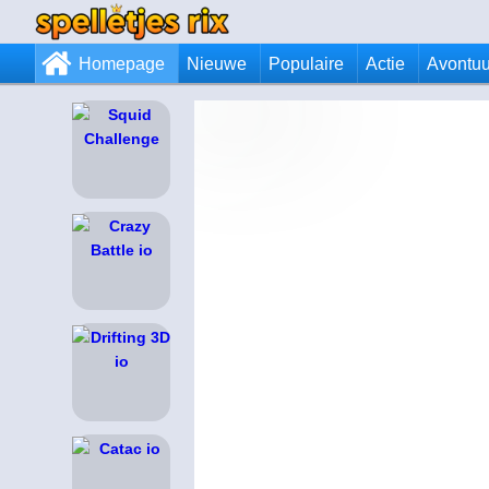
Homepage
Nieuwe
Populaire
Actie
Avontuu