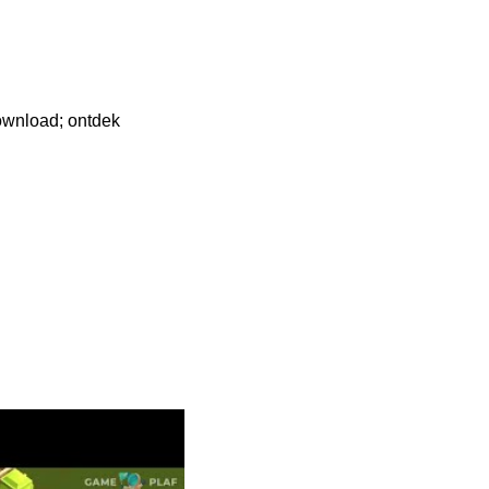
download; ontdek