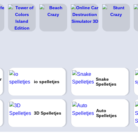
r
Snake
io spelletjes
Spelletjes
Auto
3D Spelletjes
Spelletjes