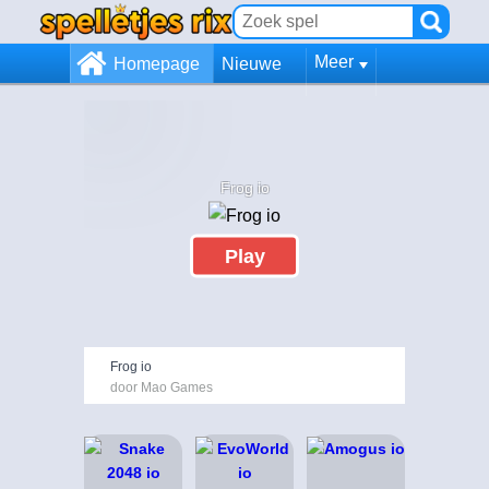
Meer
Homepage
Nieuwe
Frog io
Play
Frog io
door Mao Games