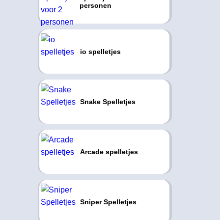
personen
io spelletjes
Snake Spelletjes
Arcade spelletjes
Sniper Spelletjes