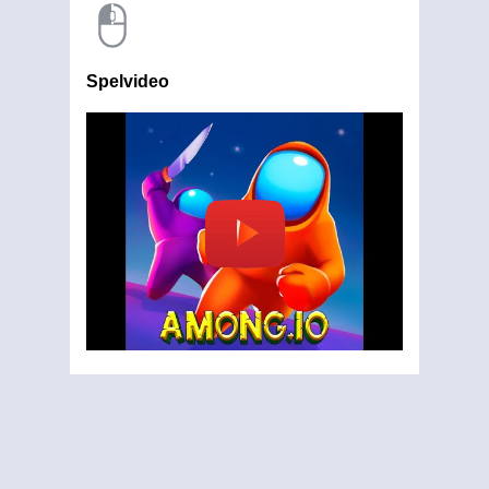
Spelvideo