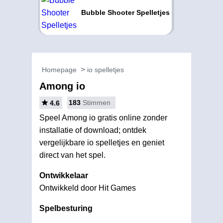
Bubble Shooter Spelletjes
Homepage
io spelletjes
Among io
183
Stimmen
4.6
Speel Among io gratis online zonder
installatie of download; ontdek
vergelijkbare io spelletjes en geniet
direct van het spel.
Ontwikkelaar
Ontwikkeld door Hit Games
Spelbesturing