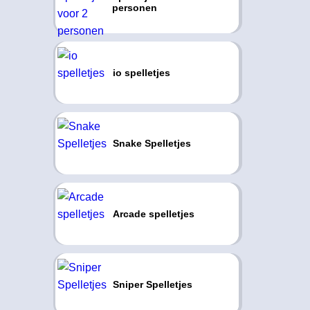
personen
io spelletjes
Snake Spelletjes
Arcade spelletjes
Sniper Spelletjes