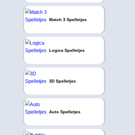
Match 3 Spelletjes
Logica Spelletjes
3D Spelletjes
Auto Spelletjes