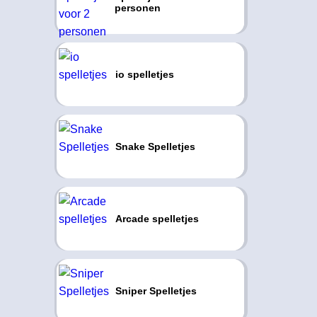
personen
io spelletjes
Snake Spelletjes
Arcade spelletjes
Sniper Spelletjes