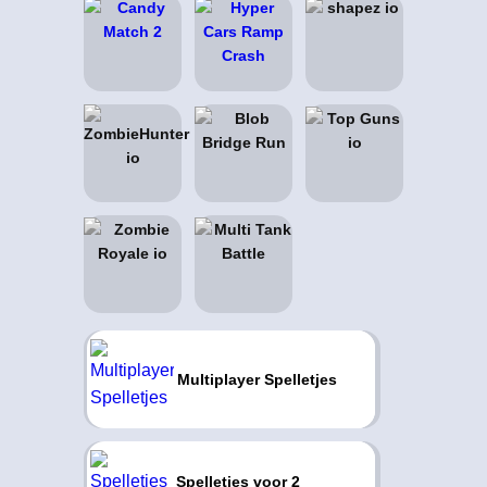
Multiplayer Spelletjes
Spelletjes voor 2