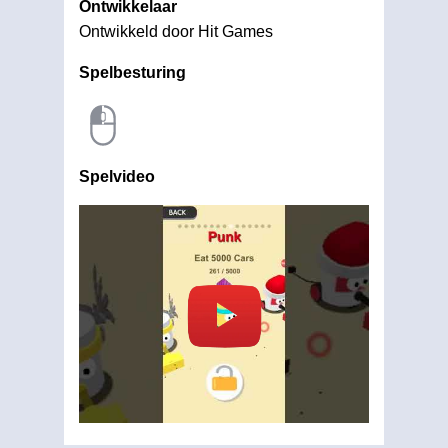
Ontwikkelaar
Ontwikkeld door Hit Games
Spelbesturing
Spelvideo