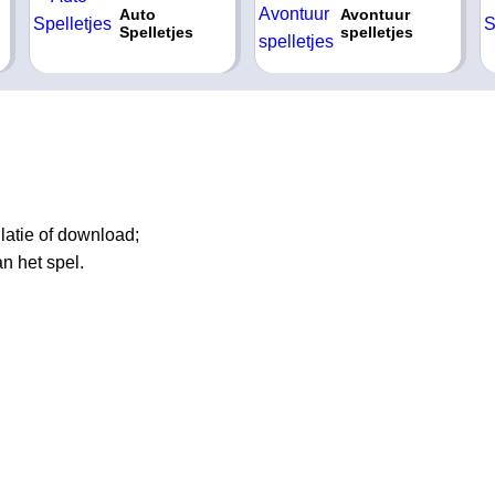
Auto
Avontuur
Spelletjes
spelletjes
latie of download;
n het spel.