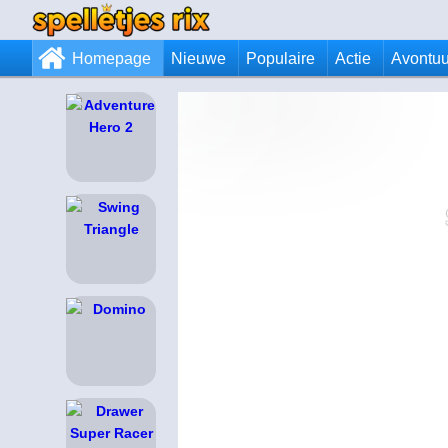
Homepage
Nieuwe
Populaire
Actie
Avontuu