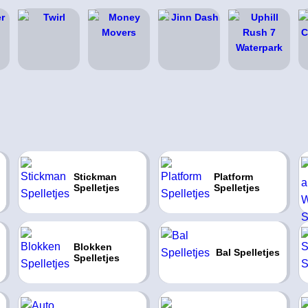
Stickman
Platform
Spelletjes
Spelletjes
Blokken
Bal Spelletjes
Spelletjes