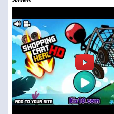
Spelvideo