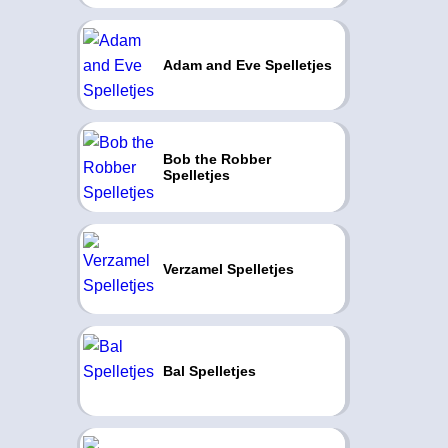
Adam and Eve Spelletjes
Bob the Robber
Spelletjes
Verzamel Spelletjes
Bal Spelletjes