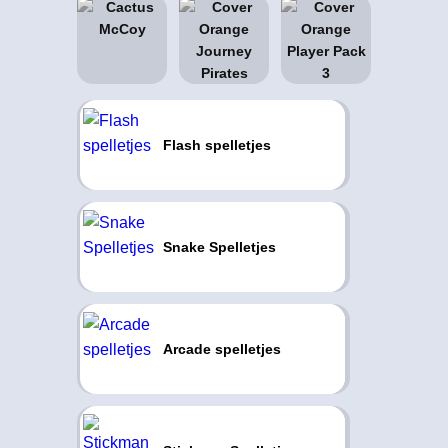
Flash spelletjes
Snake Spelletjes
Arcade spelletjes