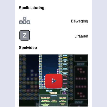
Spelbesturing
Beweging
Z
Draaien
Spelvideo