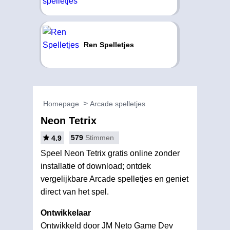
Ren Spelletjes
Homepage
Arcade spelletjes
Neon Tetrix
579
Stimmen
4.9
Speel Neon Tetrix gratis online zonder
installatie of download; ontdek
vergelijkbare Arcade spelletjes en geniet
direct van het spel.
Ontwikkelaar
Ontwikkeld door JM Neto Game Dev